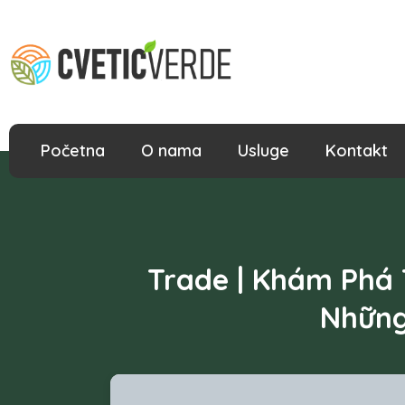
Početna
O nama
Usluge
Kontakt
Trade | Khám Phá 
Những