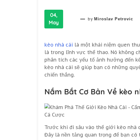
04,
by
Miroslav Petrovic
May
kèo nhà cái
là một khái niệm quen thu
là trong lĩnh vực thể thao. Nó không c
phân tích các yếu tố ảnh hưởng đến kế
kèo nhà cái sẽ giúp bạn có những quyế
chiến thắng.
Nắm Bắt Cơ Bản Về kèo n
Trước khi đi sâu vào thế giới kèo nhà 
Đây là nền tảng quan trọng để bạn có 