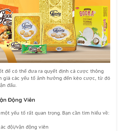
ốt để có thể đưa ra quyết định cá cược thông
nh giá các yếu tố ảnh hưởng đến kèo cược, từ đó
ận đấu.
ận Động Viên
một yếu tố rất quan trọng. Bạn cần tìm hiểu về:
các đội/vận động viên