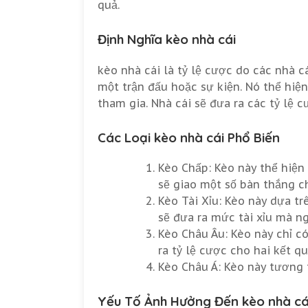
quả.
Định Nghĩa kèo nhà cái
kèo nhà cái là tỷ lệ cược do các nhà c
một trận đấu hoặc sự kiện. Nó thể hiệ
tham gia. Nhà cái sẽ đưa ra các tỷ lệ 
Các Loại kèo nhà cái Phổ Biến
Kèo Chấp: Kèo này thể hiện 
sẽ giao một số bàn thắng c
Kèo Tài Xỉu: Kèo này dựa tr
sẽ đưa ra mức tài xỉu mà n
Kèo Châu Âu: Kèo này chỉ có
ra tỷ lệ cược cho hai kết qu
Kèo Châu Á: Kèo này tương 
Yếu Tố Ảnh Hưởng Đến kèo nhà cá