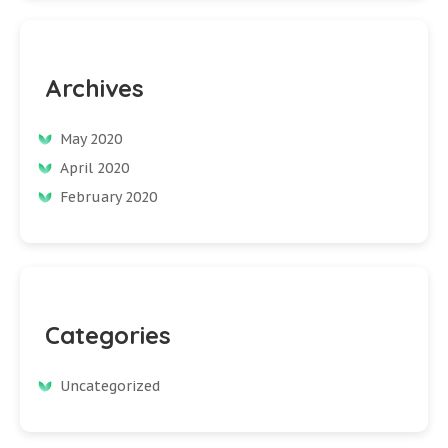
Archives
May 2020
April 2020
February 2020
Categories
Uncategorized