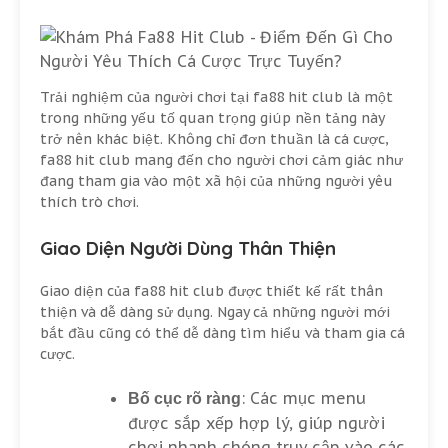
Trải nghiệm của người chơi tại fa88 hit club là một
trong những yếu tố quan trọng giúp nền tảng này
trở nên khác biệt. Không chỉ đơn thuần là cá cược,
fa88 hit club mang đến cho người chơi cảm giác như
đang tham gia vào một xã hội của những người yêu
thích trò chơi.
Giao Diện Người Dùng Thân Thiện
Giao diện của fa88 hit club được thiết kế rất thân
thiện và dễ dàng sử dụng. Ngay cả những người mới
bắt đầu cũng có thể dễ dàng tìm hiểu và tham gia cá
cược.
: Các mục menu
Bố cục rõ ràng
được sắp xếp hợp lý, giúp người
chơi nhanh chóng truy cập vào các