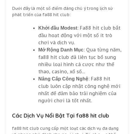
Dưới đây là một số điểm đáng chú ý trong lịch sử
phát triển của fa88 hit club:
: Fa88 hit club bắt
Khởi đầu Modest
đầu hoạt động với một số ít trò
chơi và dịch vụ.
: Qua từng năm,
Mở Rộng Danh Mục
fa88 hit club đã liên tục bổ sung
nhiều loại hình cá cược như thể
thao, casino, xổ số…
: Fa88 hit
Nâng Cấp Công Nghệ
club luôn cập nhật công nghệ mới
nhất để đảm bảo trải nghiệm của
người chơi là tốt nhất.
Các Dịch Vụ Nổi Bật Tại fa88 hit club
fa88 hit club cung cấp một loạt các dịch vụ đa dạng