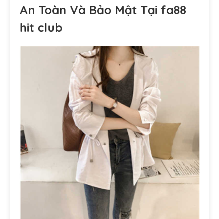
An Toàn Và Bảo Mật Tại fa88
hit club