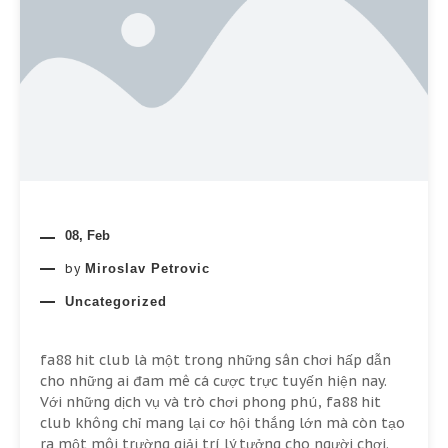
08, Feb
by
Miroslav Petrovic
Uncategorized
fa88 hit club là một trong những sân chơi hấp dẫn
cho những ai đam mê cá cược trực tuyến hiện nay.
Với những dịch vụ và trò chơi phong phú, fa88 hit
club không chỉ mang lại cơ hội thắng lớn mà còn tạo
ra một môi trường giải trí lý tưởng cho người chơi.