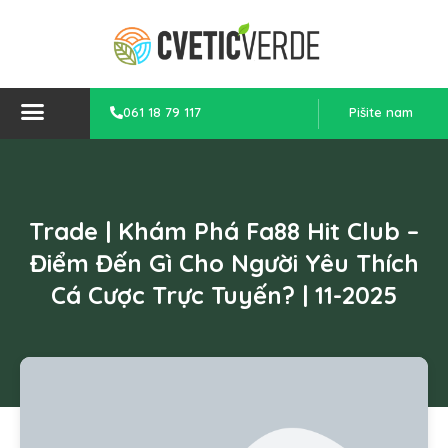
061 18 79 117
Pišite nam
Trade | Khám Phá Fa88 Hit Club –
Điểm Đến Gì Cho Người Yêu Thích
Cá Cược Trực Tuyến? | 11-2025