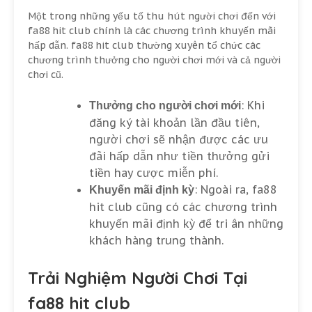
Một trong những yếu tố thu hút người chơi đến với
fa88 hit club chính là các chương trình khuyến mãi
hấp dẫn. fa88 hit club thường xuyên tổ chức các
chương trình thưởng cho người chơi mới và cả người
chơi cũ.
: Khi
Thưởng cho người chơi mới
đăng ký tài khoản lần đầu tiên,
người chơi sẽ nhận được các ưu
đãi hấp dẫn như tiền thưởng gửi
tiền hay cược miễn phí.
: Ngoài ra, fa88
Khuyến mãi định kỳ
hit club cũng có các chương trình
khuyến mãi định kỳ để tri ân những
khách hàng trung thành.
Trải Nghiệm Người Chơi Tại
fa88 hit club