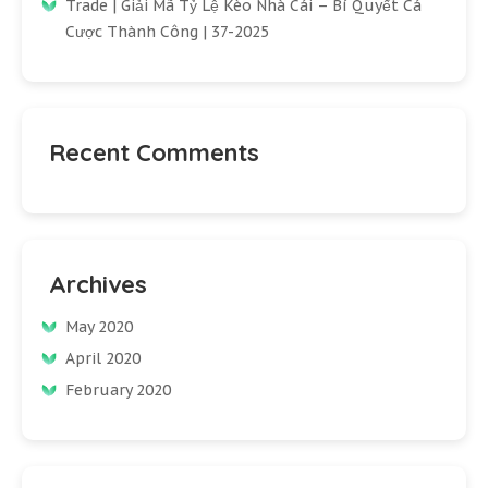
Trade | Giải Mã Tỷ Lệ Kèo Nhà Cái – Bí Quyết Cá
Cược Thành Công | 37-2025
Recent Comments
Archives
May 2020
April 2020
February 2020