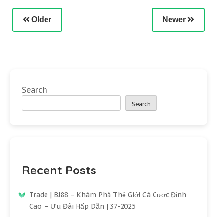
Older
Newer
Search
Search
Recent Posts
Trade | BJ88 – Khám Phá Thế Giới Cá Cược Đỉnh
Cao – Ưu Đãi Hấp Dẫn | 37-2025