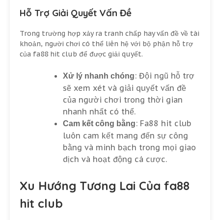
Hỗ Trợ Giải Quyết Vấn Đề
Trong trường hợp xảy ra tranh chấp hay vấn đề về tài
khoản, người chơi có thể liên hệ với bộ phận hỗ trợ
của fa88 hit club để được giải quyết.
: Đội ngũ hỗ trợ
Xử lý nhanh chóng
sẽ xem xét và giải quyết vấn đề
của người chơi trong thời gian
nhanh nhất có thể.
: Fa88 hit club
Cam kết công bằng
luôn cam kết mang đến sự công
bằng và minh bạch trong mọi giao
dịch và hoạt động cá cược.
Xu Hướng Tương Lai Của fa88
hit club