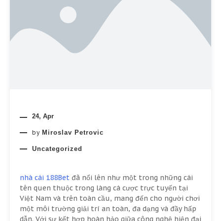
24, Apr
by
Miroslav Petrovic
Uncategorized
nhà cái 188Bet
đã nổi lên như một trong những cái
tên quen thuộc trong làng cá cược trực tuyến tại
Việt Nam và trên toàn cầu, mang đến cho người chơi
một môi trường giải trí an toàn, đa dạng và đầy hấp
dẫn. Với sự kết hợp hoàn hảo giữa công nghệ hiện đại