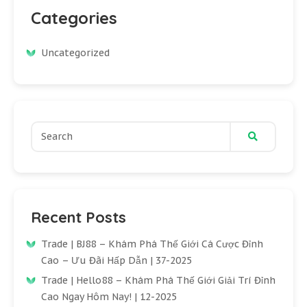
Categories
Uncategorized
Recent Posts
Trade | BJ88 – Khám Phá Thế Giới Cá Cược Đỉnh
Cao – Ưu Đãi Hấp Dẫn | 37-2025
Trade | Hello88 – Khám Phá Thế Giới Giải Trí Đỉnh
Cao Ngay Hôm Nay! | 12-2025