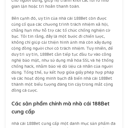
cho người dùng, giúp họ tránh khỏi các rủi ro như
gian lận hoặc trì hoãn thanh toán.
Bên cạnh đó, uy tín của nhà cái 188Bet còn được
củng cố qua các chương trình trách nhiệm xã hội,
chẳng hạn như hỗ trợ các tổ chức chống nghiện cờ
bạc. Tôi tin rằng, đây là một bước đi chiến lược,
không chỉ giúp cải thiện hình ảnh mà còn xây dựng
cộng đồng người chơi có trách nhiệm. Tuy nhiên, để
duy trì uy tín, 188Bet cần tiếp tục đầu tư vào công
nghệ bảo mật, như sử dụng mã hóa SSL và hệ thống
chống hack, nhằm bảo vệ dữ liệu cá nhân của người
dùng. Tổng thể, sự kết hợp giữa giấy phép hợp pháp
và các hoạt động minh bạch đã biến nhà cái 188Bet
thành một biểu tượng đáng tin cậy trong mắt cộng
đồng cá cược.
Các sản phẩm chính mà nhà cái 188Bet
cung cấp
nhà cái 188Bet cung cấp một danh mục sản phẩm đa