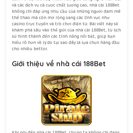
và các dịch vụ cá cược chất lượng cao, nhà cái 188Bet
không chỉ đáp ứng nhu cầu của những người đam mê
thể thao mà còn mở rộng sang các lĩnh vực như
casino trực tuyến và trò chơi điện tử. Bài viết này sẽ
khám phá sâu vào thế giới của nhà cái 188Bet, từ lịch
sử hình thành đến các tính năng nổi bật, giúp bạn
hiểu rõ hơn về lý do tại sao đây là lựa chọn hàng đầu
cho nhiều bettor.
Giới thiệu về nhà cái 188Bet
Khi nói đến nhà cái 188Bet, chúng ta không chỉ đang