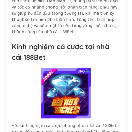
cho các giao dịch tiền điện tử, mang lại sự minh bạch
và tốc độ nhanh chóng. Tôi phân tích rằng, điều này
sẽ giúp họ dẫn đầu trong tương lai, khi mà tiền kỹ
thuật số trở nên phổ biến hơn. Tổng thể, tích hợp
công nghệ và bảo mật là nền tảng vững chắc cho sự
thành công của nhà cái 188Bet.
Kinh nghiệm cá cược tại nhà
cái 188Bet
Với kinh nghiệm cá cược phong phú, nhà cái 188Bet
mang đến cho người chơi không chỉ cơ hội thắng lớn