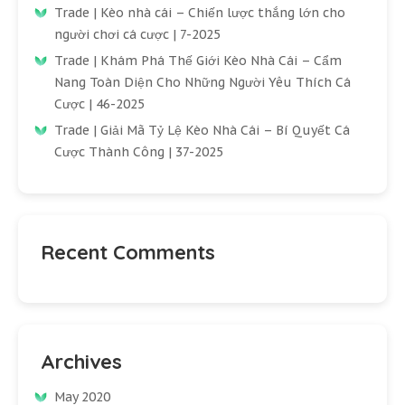
Trade | Kèo nhà cái – Chiến lược thắng lớn cho
người chơi cá cược | 7-2025
Trade | Khám Phá Thế Giới Kèo Nhà Cái – Cẩm
Nang Toàn Diện Cho Những Người Yêu Thích Cá
Cược | 46-2025
Trade | Giải Mã Tỷ Lệ Kèo Nhà Cái – Bí Quyết Cá
Cược Thành Công | 37-2025
Recent Comments
Archives
May 2020