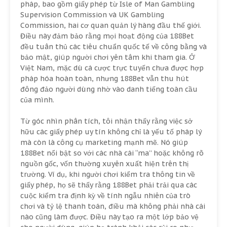
pháp, bao gồm giấy phép từ Isle of Man Gambling
Supervision Commission và UK Gambling
Commission, hai cơ quan quản lý hàng đầu thế giới.
Điều này đảm bảo rằng mọi hoạt động của 188Bet
đều tuân thủ các tiêu chuẩn quốc tế về công bằng và
bảo mật, giúp người chơi yên tâm khi tham gia. Ở
Việt Nam, mặc dù cá cược trực tuyến chưa được hợp
pháp hóa hoàn toàn, nhưng 188Bet vẫn thu hút
đông đảo người dùng nhờ vào danh tiếng toàn cầu
của mình.
Từ góc nhìn phân tích, tôi nhận thấy rằng việc sở
hữu các giấy phép uy tín không chỉ là yếu tố pháp lý
mà còn là công cụ marketing mạnh mẽ. Nó giúp
188Bet nổi bật so với các nhà cái “ma” hoặc không rõ
nguồn gốc, vốn thường xuyên xuất hiện trên thị
trường. Ví dụ, khi người chơi kiểm tra thông tin về
giấy phép, họ sẽ thấy rằng 188Bet phải trải qua các
cuộc kiểm tra định kỳ về tính ngẫu nhiên của trò
chơi và tỷ lệ thanh toán, điều mà không phải nhà cái
nào cũng làm được. Điều này tạo ra một lớp bảo vệ