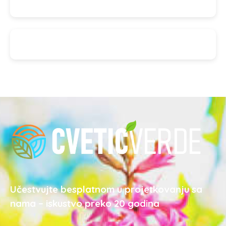
Učestvujte besplatnom u projetkovanju sa
nama – iskustvo preko 20 godina