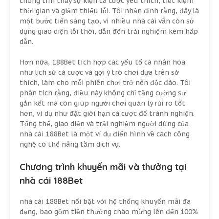
chóng tìm thấy sự kiện cá cược yêu thích, tiết kiệm
thời gian và giảm thiểu lỗi. Tôi nhận định rằng, đây là
một bước tiến sáng tạo, vì nhiều nhà cái vẫn còn sử
dụng giao diện lỗi thời, dẫn đến trải nghiệm kém hấp
dẫn.
Hơn nữa, 188Bet tích hợp các yếu tố cá nhân hóa
như lịch sử cá cược và gợi ý trò chơi dựa trên sở
thích, làm cho mỗi phiên chơi trở nên độc đáo. Tôi
phân tích rằng, điều này không chỉ tăng cường sự
gắn kết mà còn giúp người chơi quản lý rủi ro tốt
hơn, ví dụ như đặt giới hạn cá cược để tránh nghiện.
Tổng thể, giao diện và trải nghiệm người dùng của
nhà cái 188Bet là một ví dụ điển hình về cách công
nghệ có thể nâng tầm dịch vụ.
Chương trình khuyến mãi và thưởng tại
nhà cái 188Bet
nhà cái 188Bet nổi bật với hệ thống khuyến mãi đa
dạng, bao gồm tiền thưởng chào mừng lên đến 100%