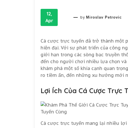
12,
by
Miroslav Petrovic
Apr
Cá cược trực tuyến đã trở thành một p
hiện đại. Với sự phát triển của công n
giới hạn trong các sòng bạc truyền t
đến cho người chơi nhiều lựa chọn và c
khám phá một số khía cạnh quan trọng 
ro tiềm ẩn, đến những xu hướng mới n
Lợi Ích Của Cá Cược Trực 
Cá cược trực tuyến mang lại nhiều lợi 