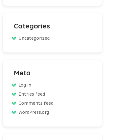
Categories
Uncategorized
Meta
Log in
Entries feed
Comments feed
WordPress.org