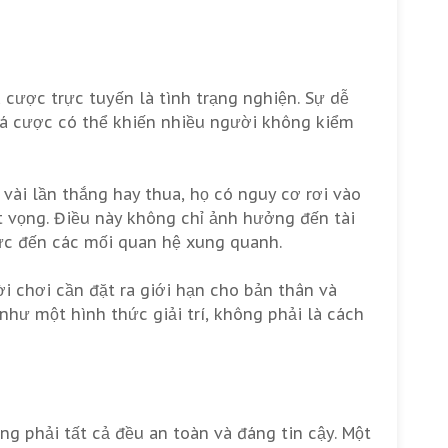
 cược trực tuyến là tình trạng nghiện. Sự dễ
cá cược có thể khiến nhiều người không kiểm
vài lần thắng hay thua, họ có nguy cơ rơi vào
 vọng. Điều này không chỉ ảnh hưởng đến tài
ực đến các mối quan hệ xung quanh.
i chơi cần đặt ra giới hạn cho bản thân và
hư một hình thức giải trí, không phải là cách
ng phải tất cả đều an toàn và đáng tin cậy. Một