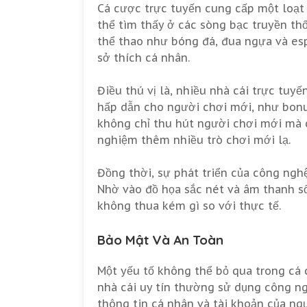
Cá cược trực tuyến cung cấp một loạt
thể tìm thấy ở các sòng bạc truyền th
thể thao như bóng đá, đua ngựa và esp
sở thích cá nhân.
Điều thú vị là, nhiều nhà cái trực tu
hấp dẫn cho người chơi mới, như bon
không chỉ thu hút người chơi mới mà c
nghiệm thêm nhiều trò chơi mới lạ.
Đồng thời, sự phát triển của công ngh
Nhờ vào đồ họa sắc nét và âm thanh số
không thua kém gì so với thực tế.
Bảo Mật Và An Toàn
Một yếu tố không thể bỏ qua trong cá 
nhà cái uy tín thường sử dụng công n
thông tin cá nhân và tài khoản của ngư