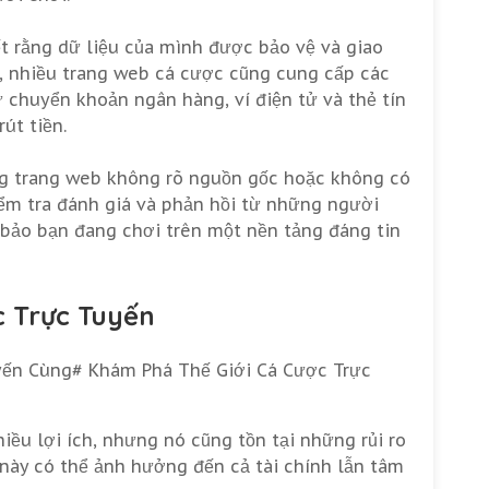
t rằng dữ liệu của mình được bảo vệ và giao
ra, nhiều trang web cá cược cũng cung cấp các
chuyển khoản ngân hàng, ví điện tử và thẻ tín
út tiền.
ng trang web không rõ nguồn gốc hoặc không có
ểm tra đánh giá và phản hồi từ những người
 bảo bạn đang chơi trên một nền tảng đáng tin
c Trực Tuyến
iều lợi ích, nhưng nó cũng tồn tại những rủi ro
 này có thể ảnh hưởng đến cả tài chính lẫn tâm